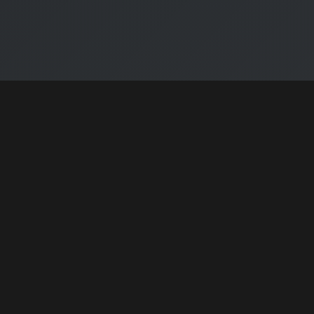
🎯 Pusulabet Özellikleri
Pusulabet Giriş ile
Keşfedin
Pusulabet
platformunun sunduğu benzersiz
özellikler ile modern online deneyimin tadını