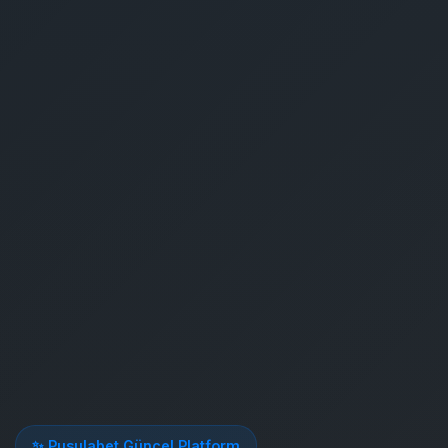
✨ Pusulabet Güncel Platform