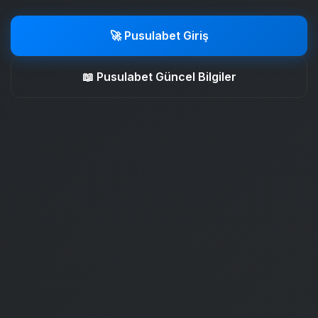
🚀 Pusulabet Giriş
📖 Pusulabet Güncel Bilgiler