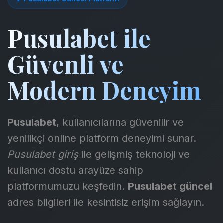
Pusulabet ile
Güvenli ve
Modern Deneyim
Pusulabet
, kullanıcılarına güvenilir ve
yenilikçi online platform deneyimi sunar.
Pusulabet giriş
ile gelişmiş teknoloji ve
kullanıcı dostu arayüze sahip
platformumuzu keşfedin.
Pusulabet güncel
adres bilgileri ile kesintisiz erişim sağlayın.