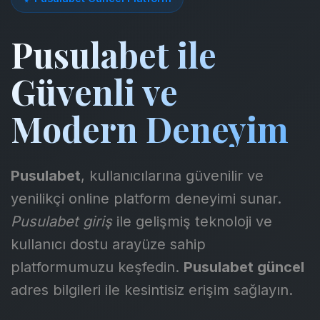
Pusulabet ile
Güvenli ve
Modern Deneyim
Pusulabet
, kullanıcılarına güvenilir ve
yenilikçi online platform deneyimi sunar.
Pusulabet giriş
ile gelişmiş teknoloji ve
kullanıcı dostu arayüze sahip
platformumuzu keşfedin.
Pusulabet güncel
adres bilgileri ile kesintisiz erişim sağlayın.