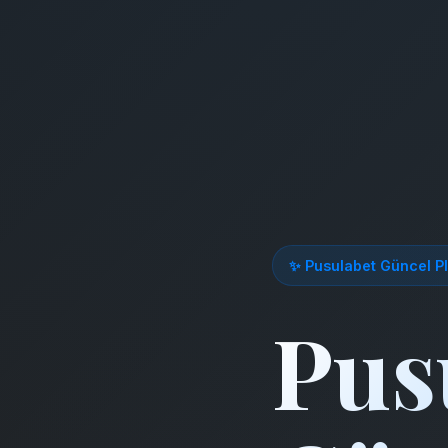
✨ Pusulabet Güncel P
Pusu