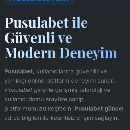
Pusulabet ile
Güvenli ve
Modern Deneyim
Pusulabet
, kullanıcılarına güvenilir ve
yenilikçi online platform deneyimi sunar.
Pusulabet giriş
ile gelişmiş teknoloji ve
kullanıcı dostu arayüze sahip
platformumuzu keşfedin.
Pusulabet güncel
adres bilgileri ile kesintisiz erişim sağlayın.