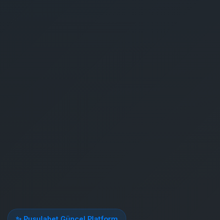
✨ Pusulabet Güncel Platform