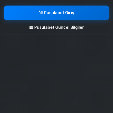
🚀 Pusulabet Giriş
📖 Pusulabet Güncel Bilgiler