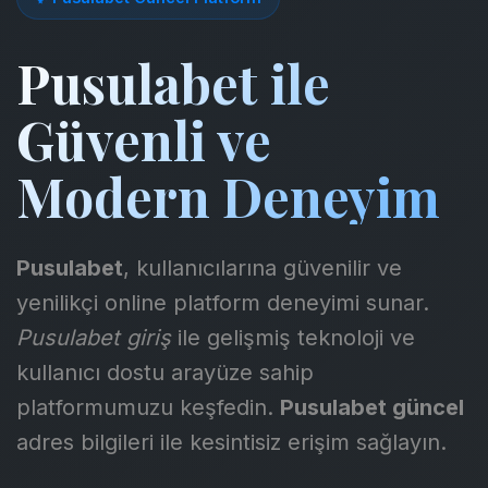
Pusulabet ile
Güvenli ve
Modern Deneyim
Pusulabet
, kullanıcılarına güvenilir ve
yenilikçi online platform deneyimi sunar.
Pusulabet giriş
ile gelişmiş teknoloji ve
kullanıcı dostu arayüze sahip
platformumuzu keşfedin.
Pusulabet güncel
adres bilgileri ile kesintisiz erişim sağlayın.