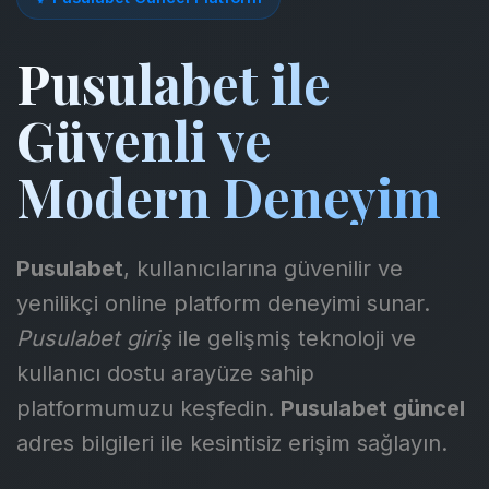
Pusulabet ile
Güvenli ve
Modern Deneyim
Pusulabet
, kullanıcılarına güvenilir ve
yenilikçi online platform deneyimi sunar.
Pusulabet giriş
ile gelişmiş teknoloji ve
kullanıcı dostu arayüze sahip
platformumuzu keşfedin.
Pusulabet güncel
adres bilgileri ile kesintisiz erişim sağlayın.