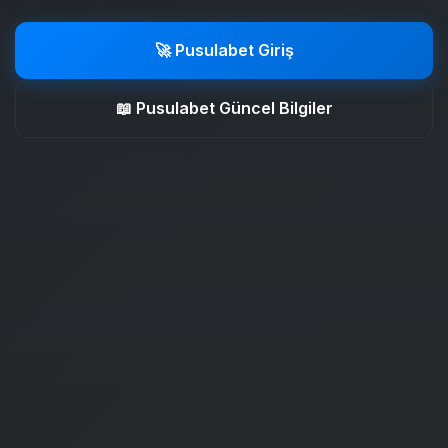
🚀 Pusulabet Giriş
📖 Pusulabet Güncel Bilgiler