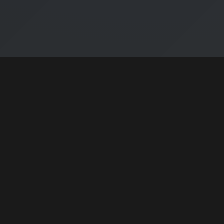
🎯 Pusulabet Özellikleri
Pusulabet Giriş ile
Keşfedin
Pusulabet
platformunun sunduğu benzersiz
özellikler ile modern online deneyimin tadını