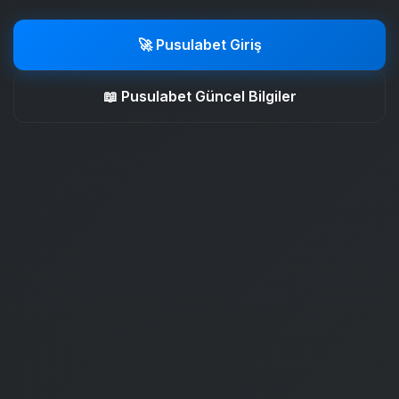
🚀 Pusulabet Giriş
📖 Pusulabet Güncel Bilgiler