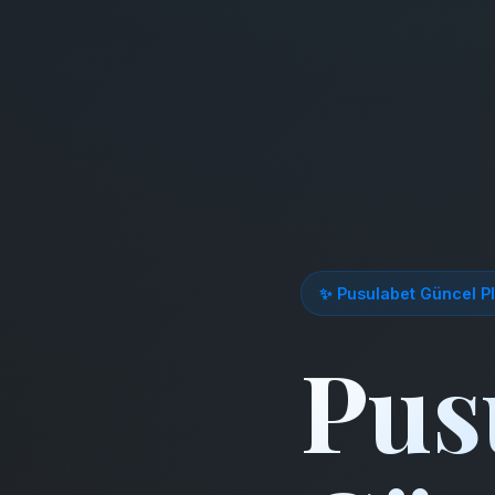
✨ Pusulabet Güncel P
Pusu