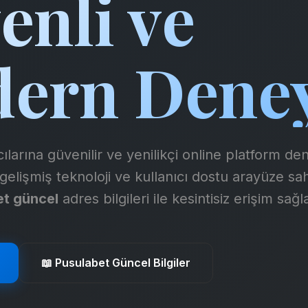
enli ve
ern Dene
ıcılarına güvenilir ve yenilikçi online platform de
 gelişmiş teknoloji ve kullanıcı dostu arayüze 
et güncel
adres bilgileri ile kesintisiz erişim sağl
📖 Pusulabet Güncel Bilgiler