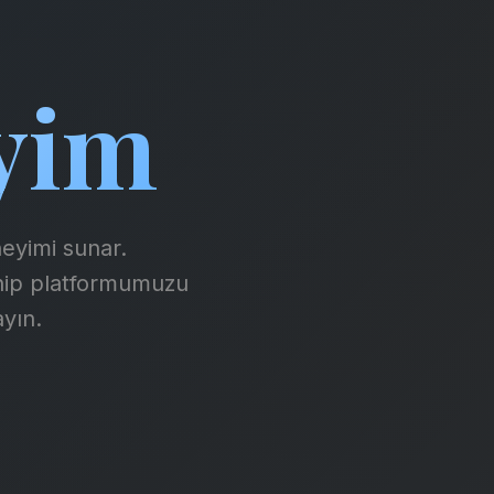
yim
neyimi sunar.
sahip platformumuzu
ayın.