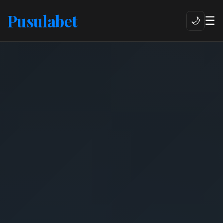
Pusulabet
☰
🌙