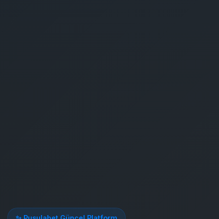
✨ Pusulabet Güncel Platform