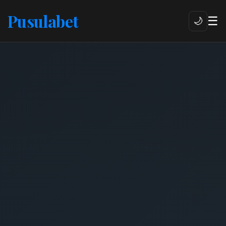
Pusulabet
☰
🌙