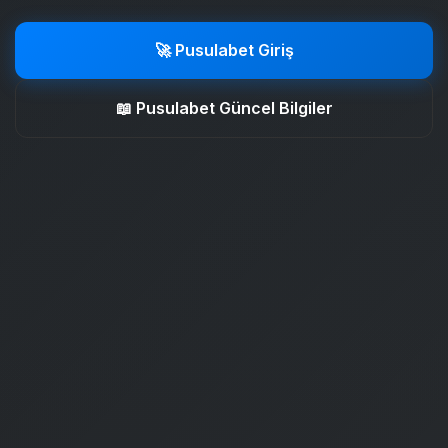
🚀 Pusulabet Giriş
📖 Pusulabet Güncel Bilgiler