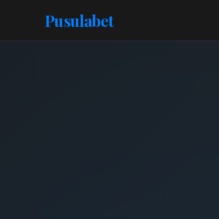
Pusulabet