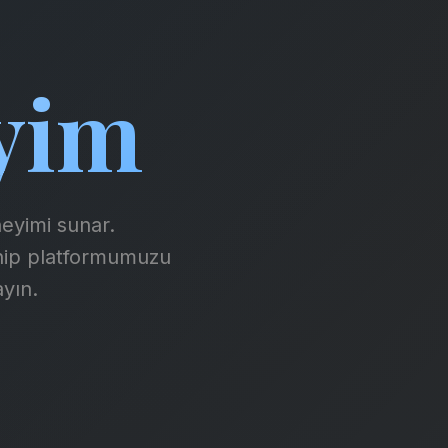
yim
neyimi sunar.
sahip platformumuzu
ayın.