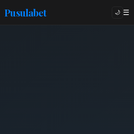
Pusulabet
☰
🌙