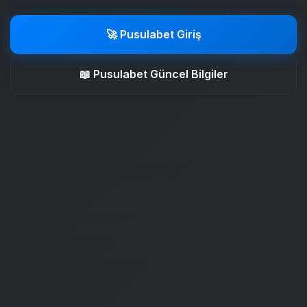
🚀 Pusulabet Giriş
📖 Pusulabet Güncel Bilgiler